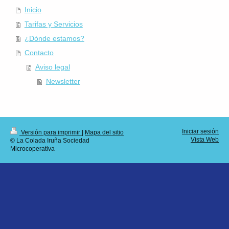
Inicio
Tarifas y Servicios
¿Dónde estamos?
Contacto
Aviso legal
Newsletter
Iniciar sesión
Versión para imprimir
|
Mapa del sitio
Vista Web
© La Colada Iruña Sociedad
Microcoperativa